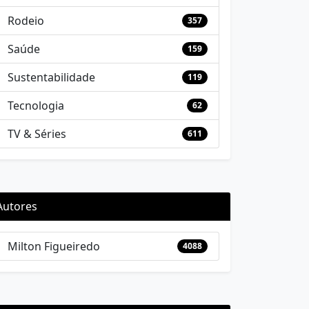
Rodeio
357
Saúde
159
Sustentabilidade
119
Tecnologia
62
TV & Séries
611
Autores
Milton Figueiredo
4088