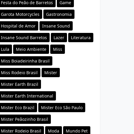
Festa do Peão de Barretos
Game
Garota Motorcycles
Gastronomia
Hospital de Amor
Insane Sound
Insane Sound Barretos
Lazer
Literatura
Lula
Meio Ambiente
Miss
Miss Boiadeirinha Brasil
Miss Rodeio Brasil
Mister
Mister Earth Brazil
Mister Earth International
Mister Eco Brazil
Mister Eco São Paulo
Mister Peãozinho Brasil
Mister Rodeio Brasil
Moda
Mundo Pet