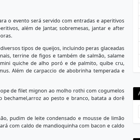
ra o evento será servido com entradas e aperitivos
itivos, além de Jantar, sobremesas, jantar e after
horas.
diversos tipos de queijos, incluindo peras glaceadas
ais, terrine de figos e também de salmão, salame
, mini quiche de alho poró e de palmito, quibe cru,
omus. Além de carpaccio de abobrinha temperada e
alope de filet mignon ao molho rothi com cogumelos
ho bechamel,arroz ao pesto e branco, batata a dorê
mão, pudim de leite condensado e mousse de limão
contará com caldo de mandioquinha com bacon e caldo