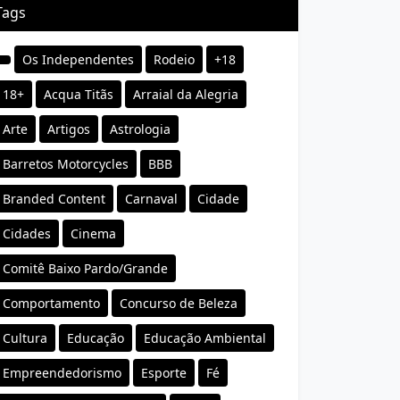
Tags
Os Independentes
Rodeio
+18
18+
Acqua Titãs
Arraial da Alegria
Arte
Artigos
Astrologia
Barretos Motorcycles
BBB
Branded Content
Carnaval
Cidade
Cidades
Cinema
Comitê Baixo Pardo/Grande
Comportamento
Concurso de Beleza
Cultura
Educação
Educação Ambiental
Empreendedorismo
Esporte
Fé