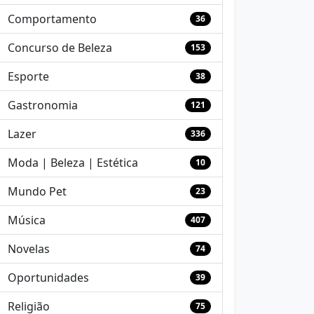
Comportamento
36
Concurso de Beleza
153
Esporte
38
Gastronomia
121
Lazer
336
Moda | Beleza | Estética
10
Mundo Pet
23
Música
407
Novelas
74
Oportunidades
39
Religião
75