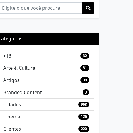
Categorias
+18
32
Arte & Cultura
81
Artigos
38
Branded Content
3
Cidades
968
Cinema
126
Clientes
220