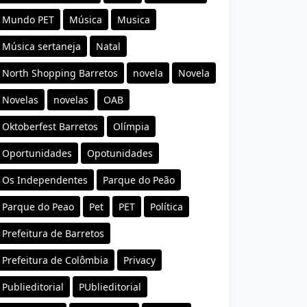
Mundo PET
Música
Musica
Música sertaneja
Natal
North Shopping Barretos
novela
Novela
Novelas
novelas
OAB
Oktoberfest Barretos
Olímpia
Oportunidades
Opotunidades
Os Independentes
Parque do Peão
Parque do Peao
Pet
PET
Política
Prefeitura de Barretos
Prefeitura de Colômbia
Privacy
Publieditorial
PUblieditorial