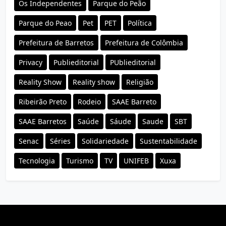
Os Independentes
Parque do Peão
Parque do Peao
Pet
PET
Política
Prefeitura de Barretos
Prefeitura de Colômbia
Privacy
Publieditorial
PUblieditorial
Reality Show
Reality show
Religião
Ribeirão Preto
Rodeio
SAAE Barreto
SAAE Barretos
Saúde
Sáude
Saude
SBT
Senac
Séries
Solidariedade
Sustentabilidade
Tecnologia
Turismo
TV
UNIFEB
Xuxa