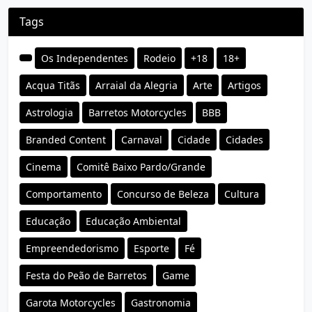
Tags
Os Independentes
Rodeio
+18
18+
Acqua Titãs
Arraial da Alegria
Arte
Artigos
Astrologia
Barretos Motorcycles
BBB
Branded Content
Carnaval
Cidade
Cidades
Cinema
Comitê Baixo Pardo/Grande
Comportamento
Concurso de Beleza
Cultura
Educação
Educação Ambiental
Empreendedorismo
Esporte
Fé
Festa do Peão de Barretos
Game
Garota Motorcycles
Gastronomia