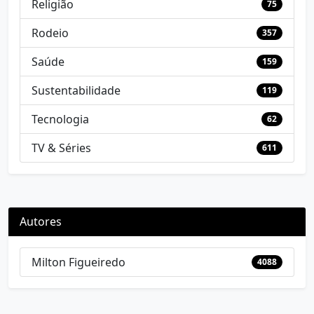
Religião
75
Rodeio
357
Saúde
159
Sustentabilidade
119
Tecnologia
62
TV & Séries
611
Autores
Milton Figueiredo
4088