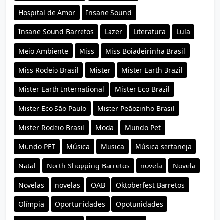
Hospital de Amor
Insane Sound
Insane Sound Barretos
Lazer
Literatura
Lula
Meio Ambiente
Miss
Miss Boiadeirinha Brasil
Miss Rodeio Brasil
Mister
Mister Earth Brazil
Mister Earth International
Mister Eco Brazil
Mister Eco São Paulo
Mister Peãozinho Brasil
Mister Rodeio Brasil
Moda
Mundo Pet
Mundo PET
Música
Musica
Música sertaneja
Natal
North Shopping Barretos
novela
Novela
Novelas
novelas
OAB
Oktoberfest Barretos
Olímpia
Oportunidades
Opotunidades