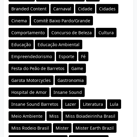
Branded Content
Carnaval
Cidade
Cidades
Cinema
Comitê Baixo Pardo/Grande
Comportamento
Concurso de Beleza
Cultura
Educação
Educação Ambiental
Empreendedorismo
Esporte
Fé
Festa do Peão de Barretos
Game
Garota Motorcycles
Gastronomia
Hospital de Amor
Insane Sound
Insane Sound Barretos
Lazer
Literatura
Lula
Meio Ambiente
Miss
Miss Boiadeirinha Brasil
Miss Rodeio Brasil
Mister
Mister Earth Brazil