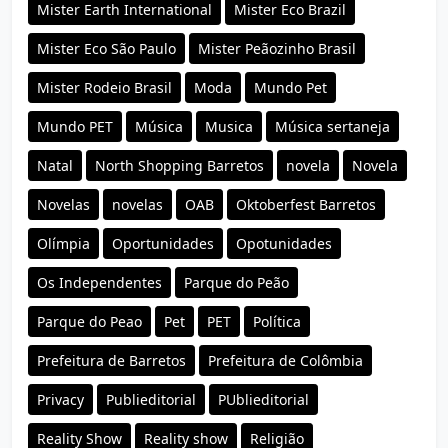
Mister Earth International
Mister Eco Brazil
Mister Eco São Paulo
Mister Peãozinho Brasil
Mister Rodeio Brasil
Moda
Mundo Pet
Mundo PET
Música
Musica
Música sertaneja
Natal
North Shopping Barretos
novela
Novela
Novelas
novelas
OAB
Oktoberfest Barretos
Olímpia
Oportunidades
Opotunidades
Os Independentes
Parque do Peão
Parque do Peao
Pet
PET
Política
Prefeitura de Barretos
Prefeitura de Colômbia
Privacy
Publieditorial
PUblieditorial
Reality Show
Reality show
Religião