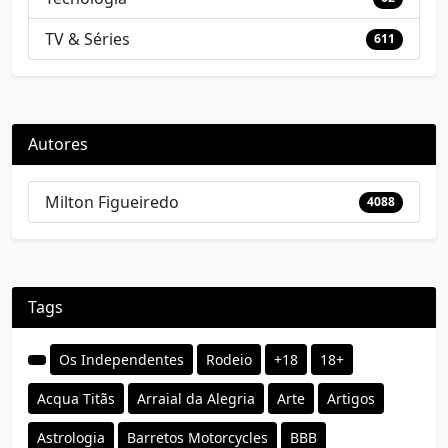
TV & Séries
611
Autores
Milton Figueiredo
4088
Tags
Os Independentes
Rodeio
+18
18+
Acqua Titãs
Arraial da Alegria
Arte
Artigos
Astrologia
Barretos Motorcycles
BBB