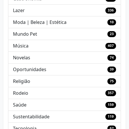
Lazer
336
Moda | Beleza | Estética
10
Mundo Pet
23
Música
407
Novelas
74
Oportunidades
39
Religião
75
Rodeio
357
Saúde
159
Sustentabilidade
119
Tecnologia
62