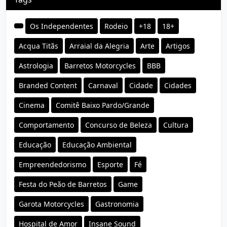
Os Independentes
Rodeio
+18
18+
Acqua Titãs
Arraial da Alegria
Arte
Artigos
Astrologia
Barretos Motorcycles
BBB
Branded Content
Carnaval
Cidade
Cidades
Cinema
Comitê Baixo Pardo/Grande
Comportamento
Concurso de Beleza
Cultura
Educação
Educação Ambiental
Empreendedorismo
Esporte
Fé
Festa do Peão de Barretos
Game
Garota Motorcycles
Gastronomia
Hospital de Amor
Insane Sound