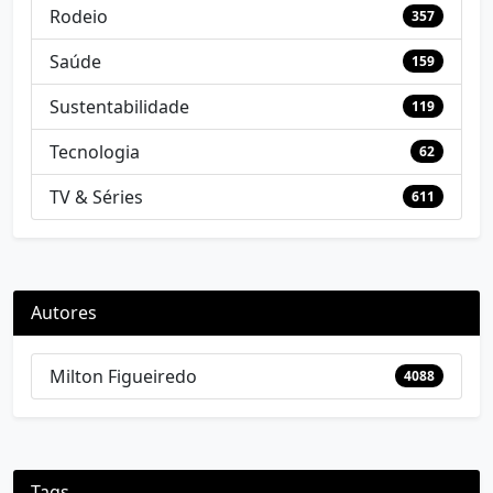
Rodeio
357
Saúde
159
Sustentabilidade
119
Tecnologia
62
TV & Séries
611
Autores
Milton Figueiredo
4088
Tags