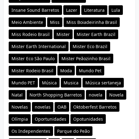
Insane Sound Barretos
Lazer
Literatura
Lula
Meio Ambiente
Miss
Miss Boiadeirinha Brasil
Miss Rodeio Brasil
Mister
Mister Earth Brazil
Mister Earth International
Mister Eco Brazil
Mister Eco São Paulo
Mister Peãozinho Brasil
Mister Rodeio Brasil
Moda
Mundo Pet
Mundo PET
Música
Musica
Música sertaneja
Natal
North Shopping Barretos
novela
Novela
Novelas
novelas
OAB
Oktoberfest Barretos
Olímpia
Oportunidades
Opotunidades
Os Independentes
Parque do Peão