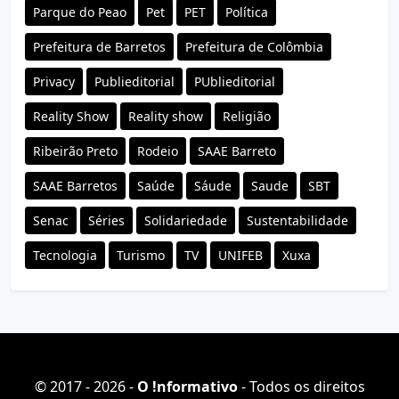
Parque do Peao
Pet
PET
Política
Prefeitura de Barretos
Prefeitura de Colômbia
Privacy
Publieditorial
PUblieditorial
Reality Show
Reality show
Religião
Ribeirão Preto
Rodeio
SAAE Barreto
SAAE Barretos
Saúde
Sáude
Saude
SBT
Senac
Séries
Solidariedade
Sustentabilidade
Tecnologia
Turismo
TV
UNIFEB
Xuxa
© 2017 - 2026 -
O ǃnformativo
- Todos os direitos