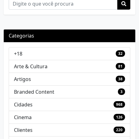
Categorias
+18
32
Arte & Cultura
81
Artigos
38
Branded Content
3
Cidades
968
Cinema
126
Clientes
220