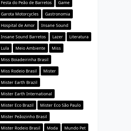
Festa do Peão de Barretos
Game
Garota Motorcycles
Gastronomia
Hospital de Amor
Insane Sound
Insane Sound Barretos
Lazer
Literatura
Lula
Meio Ambiente
Miss
Miss Boiadeirinha Brasil
Miss Rodeio Brasil
Mister
Mister Earth Brazil
Mister Earth International
Mister Eco Brazil
Mister Eco São Paulo
Mister Peãozinho Brasil
Mister Rodeio Brasil
Moda
Mundo Pet