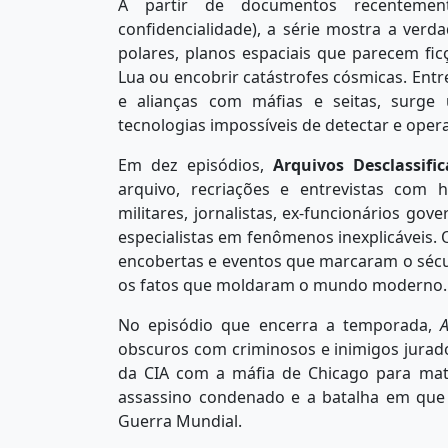
A partir de documentos recentement
confidencialidade), a série mostra a ver
polares, planos espaciais que parecem fic
Lua ou encobrir catástrofes cósmicas. Ent
e alianças com máfias e seitas, surge
tecnologias impossíveis de detectar e oper
Em dez episódios,
Arquivos Desclassif
arquivo, recriações e entrevistas com hi
militares, jornalistas, ex-funcionários gov
especialistas em fenômenos inexplicáveis.
encobertas e eventos que marcaram o sécul
os fatos que moldaram o mundo moderno.
No episódio que encerra a temporada,
A
obscuros com criminosos e inimigos jurado
da CIA com a máfia de Chicago para mat
assassino condenado e a batalha em que
Guerra Mundial.