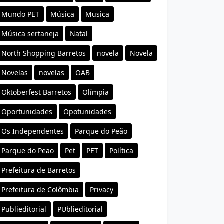
Mundo PET
Música
Musica
Música sertaneja
Natal
North Shopping Barretos
novela
Novela
Novelas
novelas
OAB
Oktoberfest Barretos
Olímpia
Oportunidades
Opotunidades
Os Independentes
Parque do Peão
Parque do Peao
Pet
PET
Política
Prefeitura de Barretos
Prefeitura de Colômbia
Privacy
Publieditorial
PUblieditorial