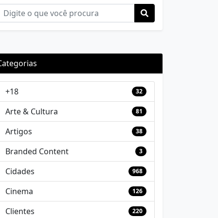
Categorias
+18
32
Arte & Cultura
81
Artigos
38
Branded Content
3
Cidades
968
Cinema
126
Clientes
220