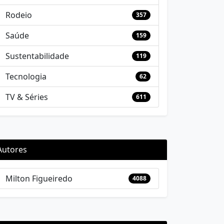
Rodeio
357
Saúde
159
Sustentabilidade
119
Tecnologia
62
TV & Séries
611
Autores
Milton Figueiredo
4088