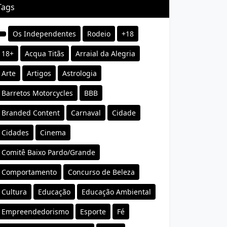
Tags
Os Independentes
Rodeio
+18
18+
Acqua Titãs
Arraial da Alegria
Arte
Artigos
Astrologia
Barretos Motorcycles
BBB
Branded Content
Carnaval
Cidade
Cidades
Cinema
Comitê Baixo Pardo/Grande
Comportamento
Concurso de Beleza
Cultura
Educação
Educação Ambiental
Empreendedorismo
Esporte
Fé