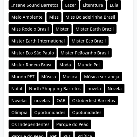
Insane Sound Barretos
Lazer
Literatura
Lula
Meio Ambiente
Miss
Miss Boiadeirinha Brasil
Miss Rodeio Brasil
Mister
Mister Earth Brazil
Mister Earth International
Mister Eco Brazil
Mister Eco São Paulo
Mister Peãozinho Brasil
Mister Rodeio Brasil
Moda
Mundo Pet
Mundo PET
Música
Musica
Música sertaneja
Natal
North Shopping Barretos
novela
Novela
Novelas
novelas
OAB
Oktoberfest Barretos
Olímpia
Oportunidades
Opotunidades
Os Independentes
Parque do Peão
Parque do Peao
Pet
PET
Política