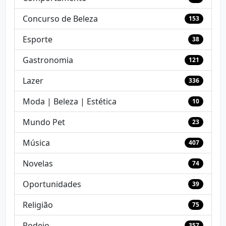
Concurso de Beleza
153
Esporte
38
Gastronomia
121
Lazer
336
Moda | Beleza | Estética
10
Mundo Pet
23
Música
407
Novelas
74
Oportunidades
39
Religião
75
Rodeio
357