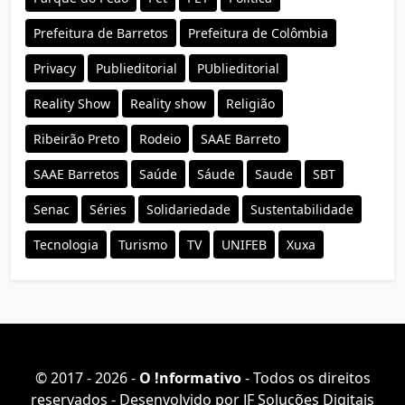
Prefeitura de Barretos
Prefeitura de Colômbia
Privacy
Publieditorial
PUblieditorial
Reality Show
Reality show
Religião
Ribeirão Preto
Rodeio
SAAE Barreto
SAAE Barretos
Saúde
Sáude
Saude
SBT
Senac
Séries
Solidariedade
Sustentabilidade
Tecnologia
Turismo
TV
UNIFEB
Xuxa
© 2017 - 2026 -
O ǃnformativo
- Todos os direitos
reservados - Desenvolvido por
JF Soluções Digitais