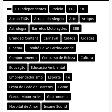
Os Independentes
Rodeio
+18
18+
Acqua Titãs
Arraial da Alegria
Arte
Artigos
Astrologia
Barretos Motorcycles
BBB
Branded Content
Carnaval
Cidade
Cidades
Cinema
Comitê Baixo Pardo/Grande
Comportamento
Concurso de Beleza
Cultura
Educação
Educação Ambiental
Empreendedorismo
Esporte
Fé
Festa do Peão de Barretos
Game
Garota Motorcycles
Gastronomia
Hospital de Amor
Insane Sound