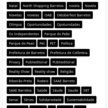
Natal
North Shopping Barretos
novela
Novela
Novelas
novelas
OAB
Oktoberfest Barretos
Olímpia
Oportunidades
Opotunidades
Os Independentes
Parque do Peão
Parque do Peao
Pet
PET
Política
Prefeitura de Barretos
Prefeitura de Colômbia
Privacy
Publieditorial
PUblieditorial
Reality Show
Reality show
Religião
Ribeirão Preto
Rodeio
SAAE Barreto
SAAE Barretos
Saúde
Sáude
Saude
SBT
Senac
Séries
Solidariedade
Sustentabilidade