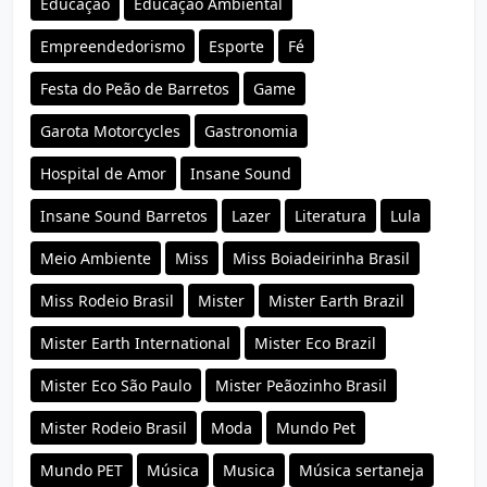
Educação
Educação Ambiental
Empreendedorismo
Esporte
Fé
Festa do Peão de Barretos
Game
Garota Motorcycles
Gastronomia
Hospital de Amor
Insane Sound
Insane Sound Barretos
Lazer
Literatura
Lula
Meio Ambiente
Miss
Miss Boiadeirinha Brasil
Miss Rodeio Brasil
Mister
Mister Earth Brazil
Mister Earth International
Mister Eco Brazil
Mister Eco São Paulo
Mister Peãozinho Brasil
Mister Rodeio Brasil
Moda
Mundo Pet
Mundo PET
Música
Musica
Música sertaneja