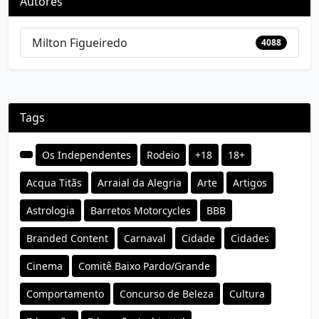
Autores
Milton Figueiredo
4088
Tags
Os Independentes
Rodeio
+18
18+
Acqua Titãs
Arraial da Alegria
Arte
Artigos
Astrologia
Barretos Motorcycles
BBB
Branded Content
Carnaval
Cidade
Cidades
Cinema
Comitê Baixo Pardo/Grande
Comportamento
Concurso de Beleza
Cultura