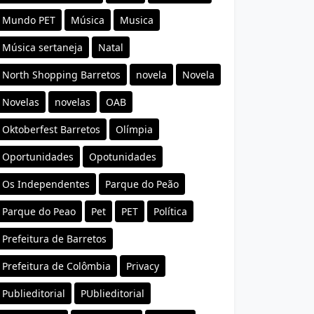
Mundo PET
Música
Musica
Música sertaneja
Natal
North Shopping Barretos
novela
Novela
Novelas
novelas
OAB
Oktoberfest Barretos
Olímpia
Oportunidades
Opotunidades
Os Independentes
Parque do Peão
Parque do Peao
Pet
PET
Política
Prefeitura de Barretos
Prefeitura de Colômbia
Privacy
Publieditorial
PUblieditorial