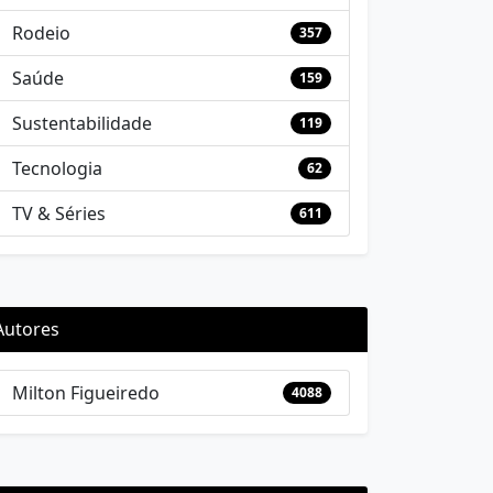
Rodeio
357
Saúde
159
Sustentabilidade
119
Tecnologia
62
TV & Séries
611
Autores
Milton Figueiredo
4088