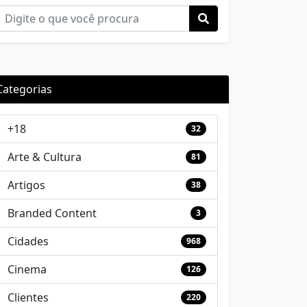
Categorias
+18
32
Arte & Cultura
81
Artigos
38
Branded Content
3
Cidades
968
Cinema
126
Clientes
220