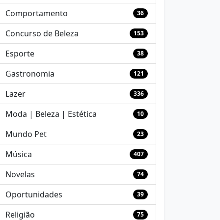
Comportamento
36
Concurso de Beleza
153
Esporte
38
Gastronomia
121
Lazer
336
Moda | Beleza | Estética
10
Mundo Pet
23
Música
407
Novelas
74
Oportunidades
39
Religião
75