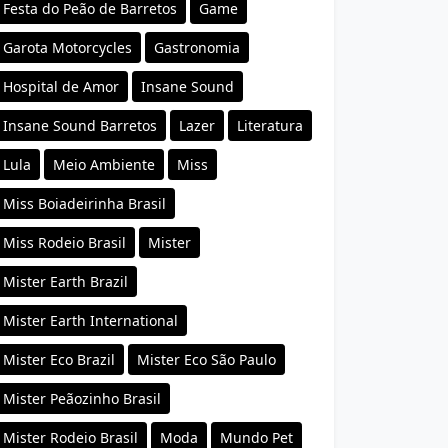
Festa do Peão de Barretos
Game
Garota Motorcycles
Gastronomia
Hospital de Amor
Insane Sound
Insane Sound Barretos
Lazer
Literatura
Lula
Meio Ambiente
Miss
Miss Boiadeirinha Brasil
Miss Rodeio Brasil
Mister
Mister Earth Brazil
Mister Earth International
Mister Eco Brazil
Mister Eco São Paulo
Mister Peãozinho Brasil
Mister Rodeio Brasil
Moda
Mundo Pet