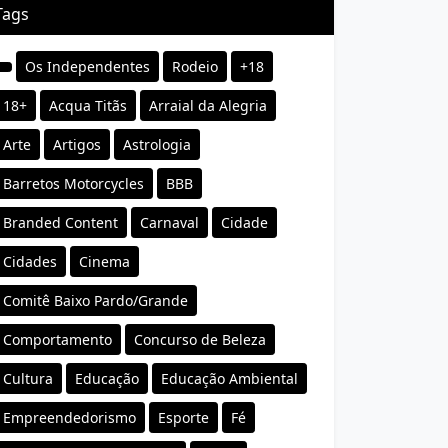
Tags
Os Independentes
Rodeio
+18
18+
Acqua Titãs
Arraial da Alegria
Arte
Artigos
Astrologia
Barretos Motorcycles
BBB
Branded Content
Carnaval
Cidade
Cidades
Cinema
Comitê Baixo Pardo/Grande
Comportamento
Concurso de Beleza
Cultura
Educação
Educação Ambiental
Empreendedorismo
Esporte
Fé