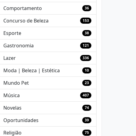
Comportamento
36
Concurso de Beleza
153
Esporte
38
Gastronomia
121
Lazer
336
Moda | Beleza | Estética
10
Mundo Pet
23
Música
407
Novelas
74
Oportunidades
39
Religião
75