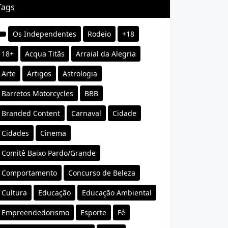
Tags
Os Independentes
Rodeio
+18
18+
Acqua Titãs
Arraial da Alegria
Arte
Artigos
Astrologia
Barretos Motorcycles
BBB
Branded Content
Carnaval
Cidade
Cidades
Cinema
Comitê Baixo Pardo/Grande
Comportamento
Concurso de Beleza
Cultura
Educação
Educação Ambiental
Empreendedorismo
Esporte
Fé