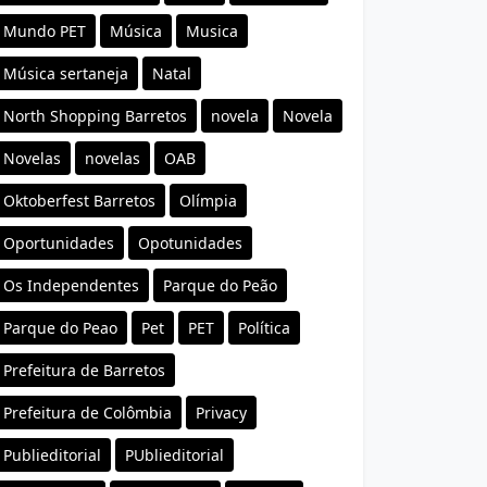
Mundo PET
Música
Musica
Música sertaneja
Natal
North Shopping Barretos
novela
Novela
Novelas
novelas
OAB
Oktoberfest Barretos
Olímpia
Oportunidades
Opotunidades
Os Independentes
Parque do Peão
Parque do Peao
Pet
PET
Política
Prefeitura de Barretos
Prefeitura de Colômbia
Privacy
Publieditorial
PUblieditorial