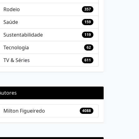
Rodeio
357
Saúde
159
Sustentabilidade
119
Tecnologia
62
TV & Séries
611
Autores
Milton Figueiredo
4088