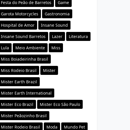
Festa do Peão de Barretos
Game
Garota Motorcycles
Gastronomia
Hospital de Amor
Insane Sound
Insane Sound Barretos
Lazer
Literatura
Lula
Meio Ambiente
Miss
Miss Boiadeirinha Brasil
Miss Rodeio Brasil
Mister
Mister Earth Brazil
Mister Earth International
Mister Eco Brazil
Mister Eco São Paulo
Mister Peãozinho Brasil
Mister Rodeio Brasil
Moda
Mundo Pet