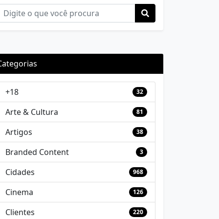
Categorias
+18
32
Arte & Cultura
81
Artigos
38
Branded Content
3
Cidades
968
Cinema
126
Clientes
220