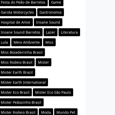
Festa do Peão de Barretos
Game
Garota Motorcycles
Gastronomia
Hospital de Amor
Insane Sound
Insane Sound Barretos
Lazer
Literatura
Lula
Meio Ambiente
Miss
Miss Boiadeirinha Brasil
Miss Rodeio Brasil
Mister
Mister Earth Brazil
Mister Earth International
Mister Eco Brazil
Mister Eco São Paulo
Mister Peãozinho Brasil
Mister Rodeio Brasil
Moda
Mundo Pet