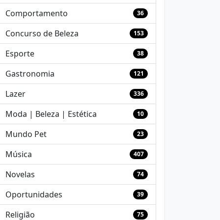
Comportamento
36
Concurso de Beleza
153
Esporte
38
Gastronomia
121
Lazer
336
Moda | Beleza | Estética
10
Mundo Pet
23
Música
407
Novelas
74
Oportunidades
39
Religião
75