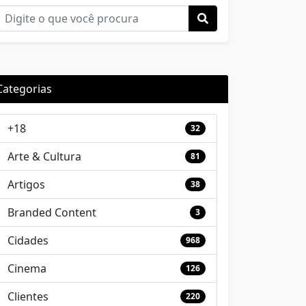
Categorias
+18
32
Arte & Cultura
81
Artigos
38
Branded Content
3
Cidades
968
Cinema
126
Clientes
220