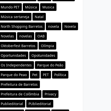
Mundo PET
Música
Musica
Música sertaneja
Natal
North Shopping Barretos
novela
Novela
Novelas
novelas
OAB
Oktoberfest Barretos
Olímpia
Oportunidades
Opotunidades
Os Independentes
Parque do Peão
Parque do Peao
Pet
PET
Política
Prefeitura de Barretos
Prefeitura de Colômbia
Privacy
Publieditorial
PUblieditorial