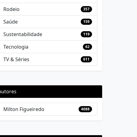
Rodeio
357
Saúde
159
Sustentabilidade
119
Tecnologia
62
TV & Séries
611
Autores
Milton Figueiredo
4088