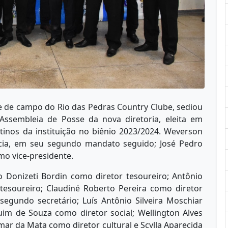
e de campo do Rio das Pedras Country Clube, sediou
a Assembleia de Posse da nova diretoria, eleita em
nos da instituição no biênio 2023/2024. Weverson
ncia, em seu segundo mandato seguido; José Pedro
o vice-presidente.
o Donizeti Bordin como diretor tesoureiro; Antônio
esoureiro; Claudiné Roberto Pereira como diretor
segundo secretário; Luís Antônio Silveira Moschiar
uim de Souza como diretor social; Wellington Alves
ar da Mata como diretor cultural e Scylla Aparecida