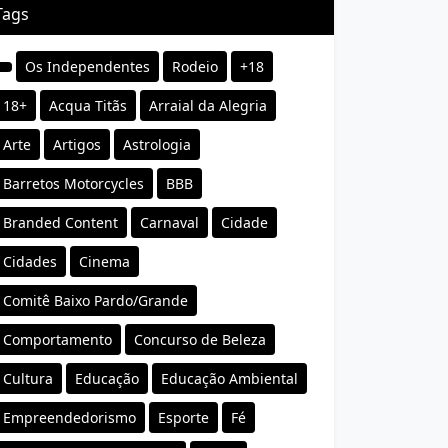
Tags
Os Independentes
Rodeio
+18
18+
Acqua Titãs
Arraial da Alegria
Arte
Artigos
Astrologia
Barretos Motorcycles
BBB
Branded Content
Carnaval
Cidade
Cidades
Cinema
Comitê Baixo Pardo/Grande
Comportamento
Concurso de Beleza
Cultura
Educação
Educação Ambiental
Empreendedorismo
Esporte
Fé