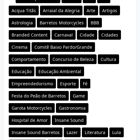
Acqua Titãs
Arraial da Alegria
Arte
Artigos
Astrologia
Barretos Motorcycles
BBB
Branded Content
Carnaval
Cidade
Cidades
Cinema
Comitê Baixo Pardo/Grande
Comportamento
Concurso de Beleza
Cultura
Educação
Educação Ambiental
Empreendedorismo
Esporte
Fé
Festa do Peão de Barretos
Game
Garota Motorcycles
Gastronomia
Hospital de Amor
Insane Sound
Insane Sound Barretos
Lazer
Literatura
Lula