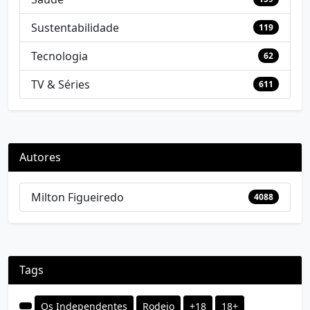
Sustentabilidade
119
Tecnologia
62
TV & Séries
611
Autores
Milton Figueiredo
4088
Tags
Os Independentes
Rodeio
+18
18+