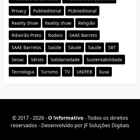
Privacy
Publieditorial
PUblieditorial
Reality Show
Reality show
Religião
Ribeirão Preto
Rodeio
SAAE Barreto
SAAE Barretos
Saúde
Sáude
Saude
SBT
Senac
Séries
Solidariedade
Sustentabilidade
Tecnologia
Turismo
TV
UNIFEB
Xuxa
© 2017 - 2026 -
O ǃnformativo
- Todos os direitos
reservados - Desenvolvido por
JF Soluções Digitais