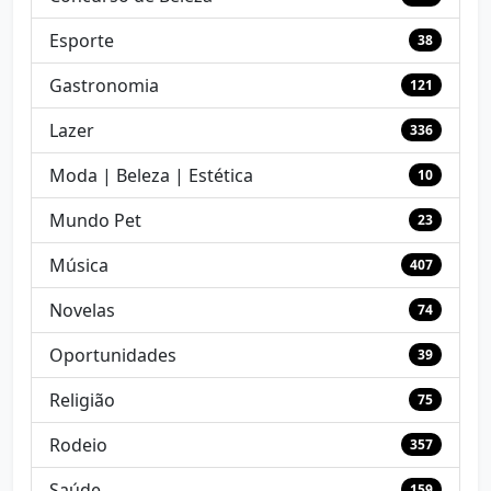
Esporte
38
Gastronomia
121
Lazer
336
Moda | Beleza | Estética
10
Mundo Pet
23
Música
407
Novelas
74
Oportunidades
39
Religião
75
Rodeio
357
Saúde
159