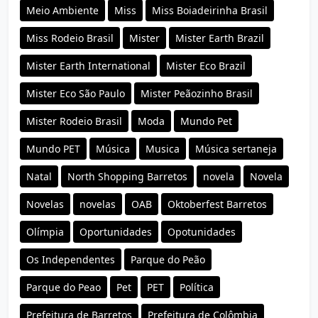
Meio Ambiente
Miss
Miss Boiadeirinha Brasil
Miss Rodeio Brasil
Mister
Mister Earth Brazil
Mister Earth International
Mister Eco Brazil
Mister Eco São Paulo
Mister Peãozinho Brasil
Mister Rodeio Brasil
Moda
Mundo Pet
Mundo PET
Música
Musica
Música sertaneja
Natal
North Shopping Barretos
novela
Novela
Novelas
novelas
OAB
Oktoberfest Barretos
Olímpia
Oportunidades
Opotunidades
Os Independentes
Parque do Peão
Parque do Peao
Pet
PET
Política
Prefeitura de Barretos
Prefeitura de Colômbia