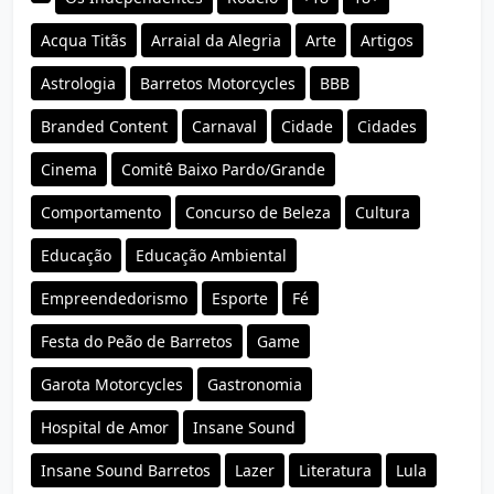
Acqua Titãs
Arraial da Alegria
Arte
Artigos
Astrologia
Barretos Motorcycles
BBB
Branded Content
Carnaval
Cidade
Cidades
Cinema
Comitê Baixo Pardo/Grande
Comportamento
Concurso de Beleza
Cultura
Educação
Educação Ambiental
Empreendedorismo
Esporte
Fé
Festa do Peão de Barretos
Game
Garota Motorcycles
Gastronomia
Hospital de Amor
Insane Sound
Insane Sound Barretos
Lazer
Literatura
Lula