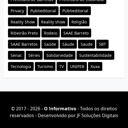
Privacy
Publieditorial
PUblieditorial
Reality Show
Reality show
Religião
Ribeirão Preto
Rodeio
SAAE Barreto
SAAE Barretos
Saúde
Sáude
Saude
SBT
Senac
Séries
Solidariedade
Sustentabilidade
Tecnologia
Turismo
TV
UNIFEB
Xuxa
© 2017 - 2026 -
O ǃnformativo
- Todos os direitos
reservados - Desenvolvido por
JF Soluções Digitais