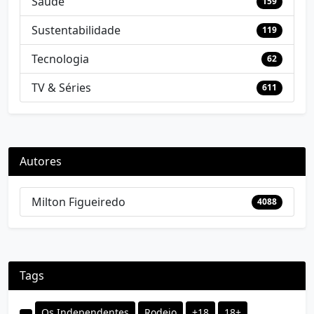
Saúde
159
Sustentabilidade
119
Tecnologia
62
TV & Séries
611
Autores
Milton Figueiredo
4088
Tags
Os Independentes
Rodeio
+18
18+