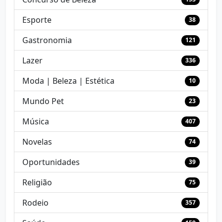
Esporte
38
Gastronomia
121
Lazer
336
Moda | Beleza | Estética
10
Mundo Pet
23
Música
407
Novelas
74
Oportunidades
39
Religião
75
Rodeio
357