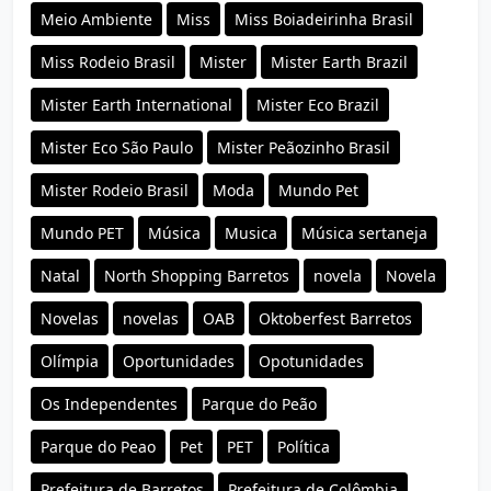
Meio Ambiente
Miss
Miss Boiadeirinha Brasil
Miss Rodeio Brasil
Mister
Mister Earth Brazil
Mister Earth International
Mister Eco Brazil
Mister Eco São Paulo
Mister Peãozinho Brasil
Mister Rodeio Brasil
Moda
Mundo Pet
Mundo PET
Música
Musica
Música sertaneja
Natal
North Shopping Barretos
novela
Novela
Novelas
novelas
OAB
Oktoberfest Barretos
Olímpia
Oportunidades
Opotunidades
Os Independentes
Parque do Peão
Parque do Peao
Pet
PET
Política
Prefeitura de Barretos
Prefeitura de Colômbia