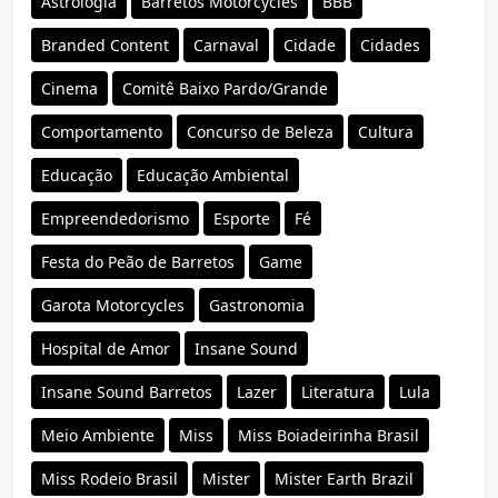
Astrologia
Barretos Motorcycles
BBB
Branded Content
Carnaval
Cidade
Cidades
Cinema
Comitê Baixo Pardo/Grande
Comportamento
Concurso de Beleza
Cultura
Educação
Educação Ambiental
Empreendedorismo
Esporte
Fé
Festa do Peão de Barretos
Game
Garota Motorcycles
Gastronomia
Hospital de Amor
Insane Sound
Insane Sound Barretos
Lazer
Literatura
Lula
Meio Ambiente
Miss
Miss Boiadeirinha Brasil
Miss Rodeio Brasil
Mister
Mister Earth Brazil