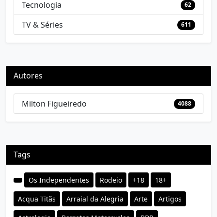
Tecnologia
62
TV & Séries
611
Autores
Milton Figueiredo
4088
Tags
Os Independentes
Rodeio
+18
18+
Acqua Titãs
Arraial da Alegria
Arte
Artigos