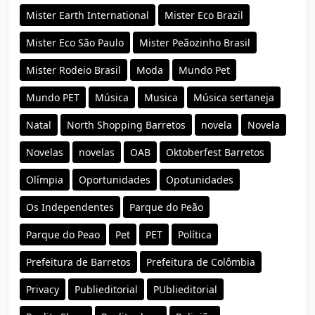
Mister Earth International
Mister Eco Brazil
Mister Eco São Paulo
Mister Peãozinho Brasil
Mister Rodeio Brasil
Moda
Mundo Pet
Mundo PET
Música
Musica
Música sertaneja
Natal
North Shopping Barretos
novela
Novela
Novelas
novelas
OAB
Oktoberfest Barretos
Olímpia
Oportunidades
Opotunidades
Os Independentes
Parque do Peão
Parque do Peao
Pet
PET
Política
Prefeitura de Barretos
Prefeitura de Colômbia
Privacy
Publieditorial
PUblieditorial