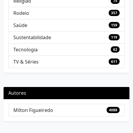
Religião
75
Rodeio
357
Saúde
159
Sustentabilidade
119
Tecnologia
62
TV & Séries
611
Autores
Milton Figueiredo
4088