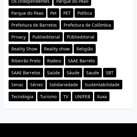
Os Independentes
Parque do Peão
Parque do Peao
Pet
PET
Política
Prefeitura de Barretos
Prefeitura de Colômbia
Privacy
Publieditorial
PUblieditorial
Reality Show
Reality show
Religião
Ribeirão Preto
Rodeio
SAAE Barreto
SAAE Barretos
Saúde
Sáude
Saude
SBT
Senac
Séries
Solidariedade
Sustentabilidade
Tecnologia
Turismo
TV
UNIFEB
Xuxa