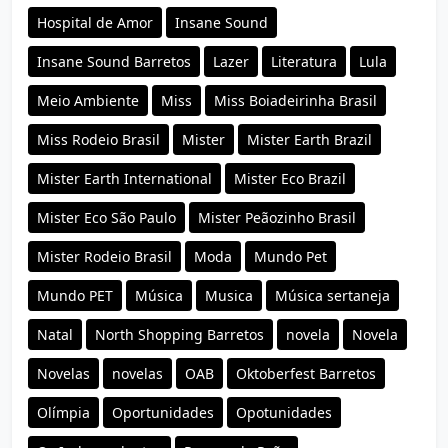
Hospital de Amor
Insane Sound
Insane Sound Barretos
Lazer
Literatura
Lula
Meio Ambiente
Miss
Miss Boiadeirinha Brasil
Miss Rodeio Brasil
Mister
Mister Earth Brazil
Mister Earth International
Mister Eco Brazil
Mister Eco São Paulo
Mister Peãozinho Brasil
Mister Rodeio Brasil
Moda
Mundo Pet
Mundo PET
Música
Musica
Música sertaneja
Natal
North Shopping Barretos
novela
Novela
Novelas
novelas
OAB
Oktoberfest Barretos
Olímpia
Oportunidades
Opotunidades