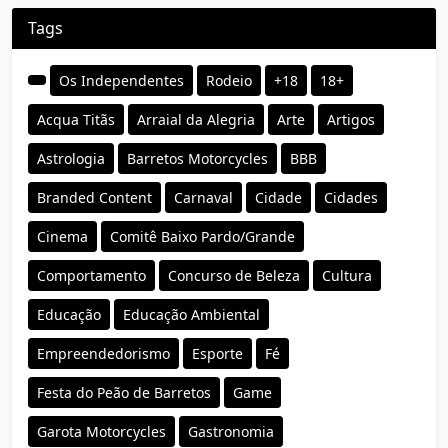
Tags
Os Independentes
Rodeio
+18
18+
Acqua Titãs
Arraial da Alegria
Arte
Artigos
Astrologia
Barretos Motorcycles
BBB
Branded Content
Carnaval
Cidade
Cidades
Cinema
Comitê Baixo Pardo/Grande
Comportamento
Concurso de Beleza
Cultura
Educação
Educação Ambiental
Empreendedorismo
Esporte
Fé
Festa do Peão de Barretos
Game
Garota Motorcycles
Gastronomia