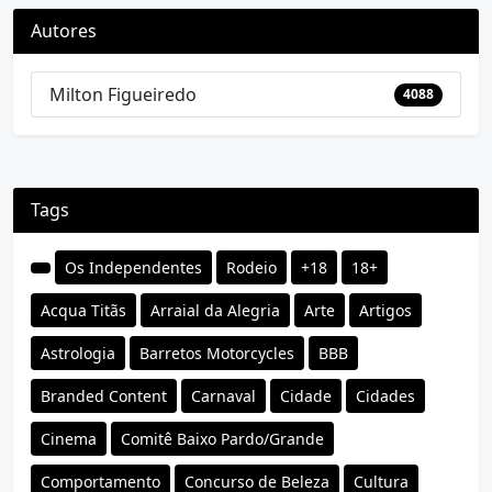
Autores
Milton Figueiredo
4088
Tags
Os Independentes
Rodeio
+18
18+
Acqua Titãs
Arraial da Alegria
Arte
Artigos
Astrologia
Barretos Motorcycles
BBB
Branded Content
Carnaval
Cidade
Cidades
Cinema
Comitê Baixo Pardo/Grande
Comportamento
Concurso de Beleza
Cultura