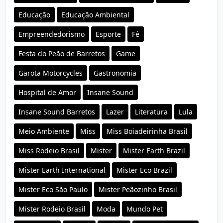
Educação
Educação Ambiental
Empreendedorismo
Esporte
Fé
Festa do Peão de Barretos
Game
Garota Motorcycles
Gastronomia
Hospital de Amor
Insane Sound
Insane Sound Barretos
Lazer
Literatura
Lula
Meio Ambiente
Miss
Miss Boiadeirinha Brasil
Miss Rodeio Brasil
Mister
Mister Earth Brazil
Mister Earth International
Mister Eco Brazil
Mister Eco São Paulo
Mister Peãozinho Brasil
Mister Rodeio Brasil
Moda
Mundo Pet