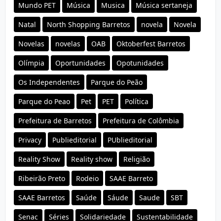
Mundo PET
Música
Musica
Música sertaneja
Natal
North Shopping Barretos
novela
Novela
Novelas
novelas
OAB
Oktoberfest Barretos
Olímpia
Oportunidades
Opotunidades
Os Independentes
Parque do Peão
Parque do Peao
Pet
PET
Política
Prefeitura de Barretos
Prefeitura de Colômbia
Privacy
Publieditorial
PUblieditorial
Reality Show
Reality show
Religião
Ribeirão Preto
Rodeio
SAAE Barreto
SAAE Barretos
Saúde
Sáude
Saude
SBT
Senac
Séries
Solidariedade
Sustentabilidade