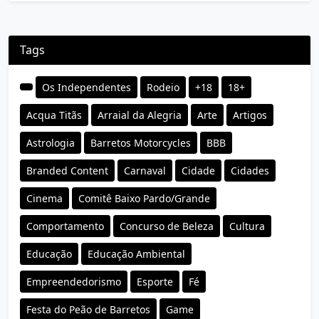
Tags
Os Independentes
Rodeio
+18
18+
Acqua Titãs
Arraial da Alegria
Arte
Artigos
Astrologia
Barretos Motorcycles
BBB
Branded Content
Carnaval
Cidade
Cidades
Cinema
Comitê Baixo Pardo/Grande
Comportamento
Concurso de Beleza
Cultura
Educação
Educação Ambiental
Empreendedorismo
Esporte
Fé
Festa do Peão de Barretos
Game