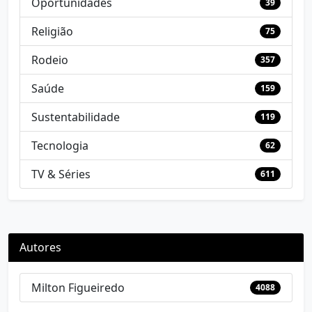
Oportunidades
39
Religião
75
Rodeio
357
Saúde
159
Sustentabilidade
119
Tecnologia
62
TV & Séries
611
Autores
Milton Figueiredo
4088