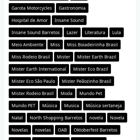
Garota Motorcycles
Gastronomia
Hospital de Amor
Insane Sound
Insane Sound Barretos
Lazer
Literatura
Lula
Meio Ambiente
Miss
Miss Boiadeirinha Brasil
Miss Rodeio Brasil
Mister
Mister Earth Brazil
Mister Earth International
Mister Eco Brazil
Mister Eco São Paulo
Mister Peãozinho Brasil
Mister Rodeio Brasil
Moda
Mundo Pet
Mundo PET
Música
Musica
Música sertaneja
Natal
North Shopping Barretos
novela
Novela
Novelas
novelas
OAB
Oktoberfest Barretos