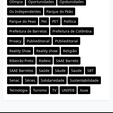
Olímpia
Oportunidades
Opotunidades
Os Independentes
Parque do Peão
Parque do Peao
Pet
PET
Política
Prefeitura de Barretos
Prefeitura de Colômbia
Privacy
Publieditorial
PUblieditorial
Reality Show
Reality show
Religião
Ribeirão Preto
Rodeio
SAAE Barreto
SAAE Barretos
Saúde
Sáude
Saude
SBT
Senac
Séries
Solidariedade
Sustentabilidade
Tecnologia
Turismo
TV
UNIFEB
Xuxa