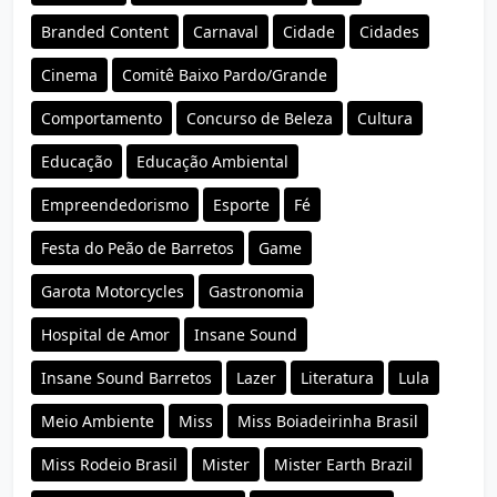
Branded Content
Carnaval
Cidade
Cidades
Cinema
Comitê Baixo Pardo/Grande
Comportamento
Concurso de Beleza
Cultura
Educação
Educação Ambiental
Empreendedorismo
Esporte
Fé
Festa do Peão de Barretos
Game
Garota Motorcycles
Gastronomia
Hospital de Amor
Insane Sound
Insane Sound Barretos
Lazer
Literatura
Lula
Meio Ambiente
Miss
Miss Boiadeirinha Brasil
Miss Rodeio Brasil
Mister
Mister Earth Brazil