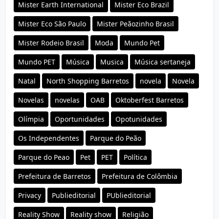
Mister Earth International
Mister Eco Brazil
Mister Eco São Paulo
Mister Peãozinho Brasil
Mister Rodeio Brasil
Moda
Mundo Pet
Mundo PET
Música
Musica
Música sertaneja
Natal
North Shopping Barretos
novela
Novela
Novelas
novelas
OAB
Oktoberfest Barretos
Olímpia
Oportunidades
Opotunidades
Os Independentes
Parque do Peão
Parque do Peao
Pet
PET
Política
Prefeitura de Barretos
Prefeitura de Colômbia
Privacy
Publieditorial
PUblieditorial
Reality Show
Reality show
Religião