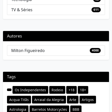
TV & Séries
611
Autores
Milton Figueiredo
4088
Tags
Os Independentes
Rodeio
+18
18+
Acqua Titãs
Arraial da Alegria
Arte
Artigos
Astrologia
Barretos Motorcycles
BBB