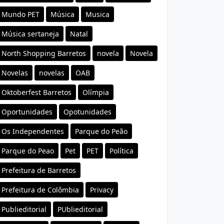
Mundo PET
Música
Musica
Música sertaneja
Natal
North Shopping Barretos
novela
Novela
Novelas
novelas
OAB
Oktoberfest Barretos
Olímpia
Oportunidades
Opotunidades
Os Independentes
Parque do Peão
Parque do Peao
Pet
PET
Política
Prefeitura de Barretos
Prefeitura de Colômbia
Privacy
Publieditorial
PUblieditorial