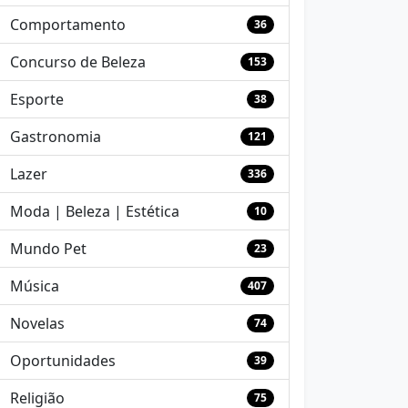
Comportamento
36
Concurso de Beleza
153
Esporte
38
Gastronomia
121
Lazer
336
Moda | Beleza | Estética
10
Mundo Pet
23
Música
407
Novelas
74
Oportunidades
39
Religião
75