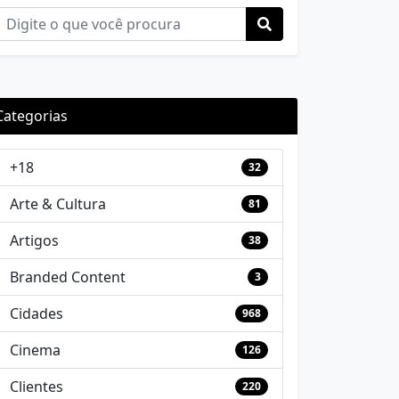
Categorias
+18
32
Arte & Cultura
81
Artigos
38
Branded Content
3
Cidades
968
Cinema
126
Clientes
220