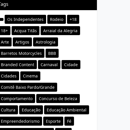
Tags
Os Independentes
Rodeio
+18
18+
Acqua Titãs
Arraial da Alegria
Arte
Artigos
Astrologia
Barretos Motorcycles
BBB
Branded Content
Carnaval
Cidade
Cidades
Cinema
Comitê Baixo Pardo/Grande
Comportamento
Concurso de Beleza
Cultura
Educação
Educação Ambiental
Empreendedorismo
Esporte
Fé