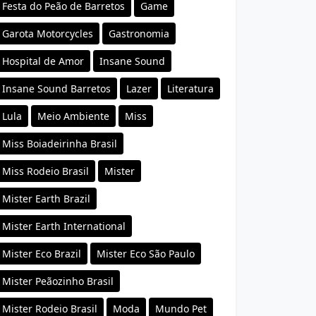
Festa do Peão de Barretos
Game
Garota Motorcycles
Gastronomia
Hospital de Amor
Insane Sound
Insane Sound Barretos
Lazer
Literatura
Lula
Meio Ambiente
Miss
Miss Boiadeirinha Brasil
Miss Rodeio Brasil
Mister
Mister Earth Brazil
Mister Earth International
Mister Eco Brazil
Mister Eco São Paulo
Mister Peãozinho Brasil
Mister Rodeio Brasil
Moda
Mundo Pet