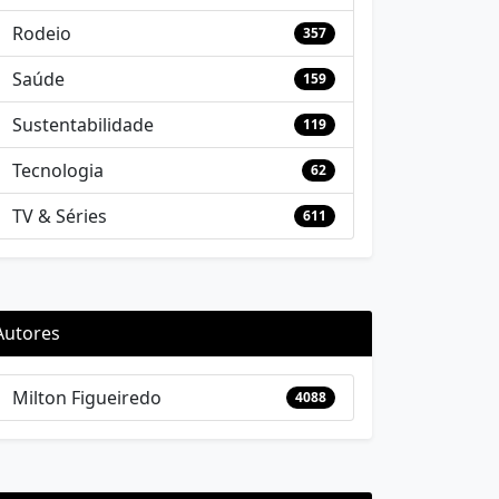
Rodeio
357
Saúde
159
Sustentabilidade
119
Tecnologia
62
TV & Séries
611
Autores
Milton Figueiredo
4088