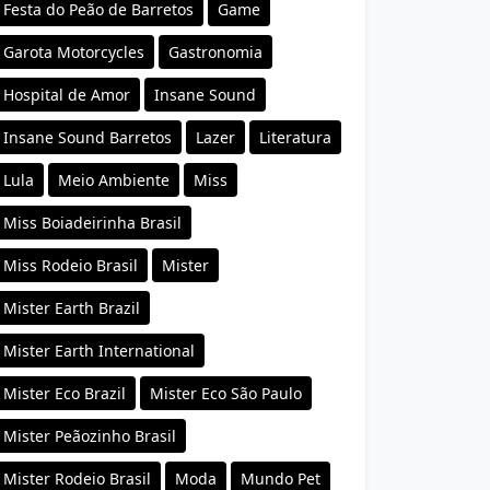
Festa do Peão de Barretos
Game
Garota Motorcycles
Gastronomia
Hospital de Amor
Insane Sound
Insane Sound Barretos
Lazer
Literatura
Lula
Meio Ambiente
Miss
Miss Boiadeirinha Brasil
Miss Rodeio Brasil
Mister
Mister Earth Brazil
Mister Earth International
Mister Eco Brazil
Mister Eco São Paulo
Mister Peãozinho Brasil
Mister Rodeio Brasil
Moda
Mundo Pet