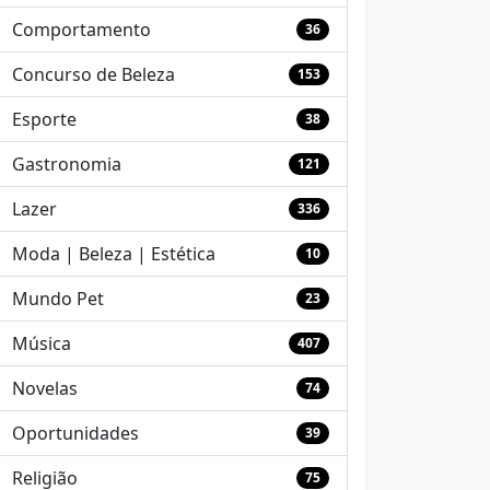
Comportamento
36
Concurso de Beleza
153
Esporte
38
Gastronomia
121
Lazer
336
Moda | Beleza | Estética
10
Mundo Pet
23
Música
407
Novelas
74
Oportunidades
39
Religião
75