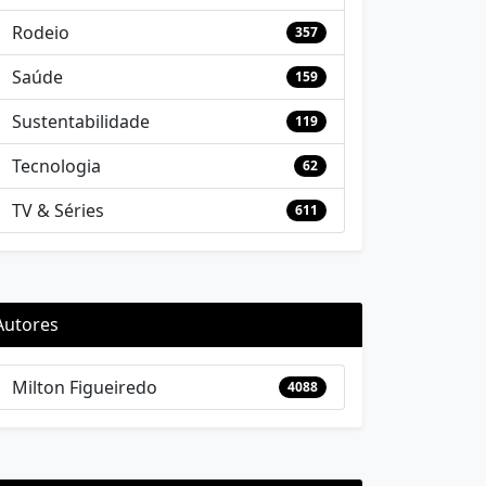
Rodeio
357
Saúde
159
Sustentabilidade
119
Tecnologia
62
TV & Séries
611
Autores
Milton Figueiredo
4088