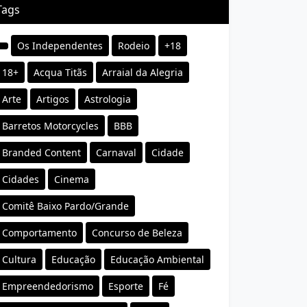
Tags
Os Independentes
Rodeio
+18
18+
Acqua Titãs
Arraial da Alegria
Arte
Artigos
Astrologia
Barretos Motorcycles
BBB
Branded Content
Carnaval
Cidade
Cidades
Cinema
Comitê Baixo Pardo/Grande
Comportamento
Concurso de Beleza
Cultura
Educação
Educação Ambiental
Empreendedorismo
Esporte
Fé