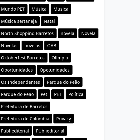
Mundo PET
Música
Musica
Música sertaneja
Natal
North Shopping Barretos
novela
Novela
Novelas
novelas
OAB
Oktoberfest Barretos
Olímpia
Oportunidades
Opotunidades
Os Independentes
Parque do Peão
Parque do Peao
Pet
PET
Política
Prefeitura de Barretos
Prefeitura de Colômbia
Privacy
Publieditorial
PUblieditorial