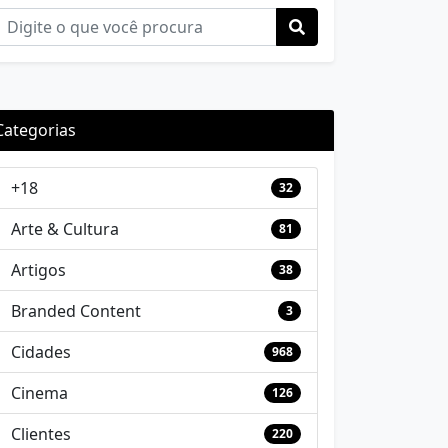
Categorias
+18
32
Arte & Cultura
81
Artigos
38
Branded Content
3
Cidades
968
Cinema
126
Clientes
220