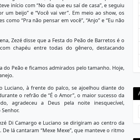
ve início com “No dia que eu saí de casa”, e seguiu
r um beijo” e “Você vai ver”. Em meio ao show, os
s como “Pra não pensar em você”, “Anjo” e “Eu não
ena, Zezé disse que a Festa do Peão de Barretos é o
com chapéu entre todas do gênero, destacando
ta do Peão e ficamos admirados pelo tamanho. Hoje,
tanejo.
Luciano, à frente do palco, se ajoelhou diante do
urante o refrão de “É o Amor”, o maior sucesso da
ado, agradeceu a Deus pela noite inesquecível,
o Senhor.
Zezé Di Camargo e Luciano se dirigiram ao centro da
ãs. De lá cantaram “Mexe Mexe”, que manteve o ritmo