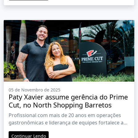
05 de Novembro de 2025
Paty Xavier assume gerência do Prime
Cut, no North Shopping Barretos
Profissional com mais de 20 anos em operações
gastronômicas e liderança de equipes fortalece a
experiência do cliente e os padrões de excelência
Continuar Lendo
da casa