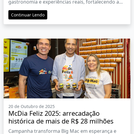
Rodeio
gastronomia e experiências reais, fortalecendo a
identidade e o desenvolvimento turístico da cidade
Continuar Lendo
20 de Outubro de 2025
McDia Feliz 2025: arrecadação
histórica de mais de R$ 28 milhões
Campanha transforma Big Mac em esperança e