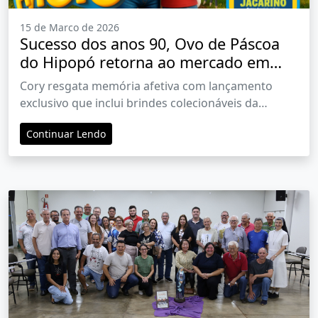
15 de Marco de 2026
Sucesso dos anos 90, Ovo de Páscoa
do Hipopó retorna ao mercado em
edição limitada
Cory resgata memória afetiva com lançamento
exclusivo que inclui brindes colecionáveis da
Turminha e comercialização exclusiva em lojas
Continuar Lendo
próprias da companhia