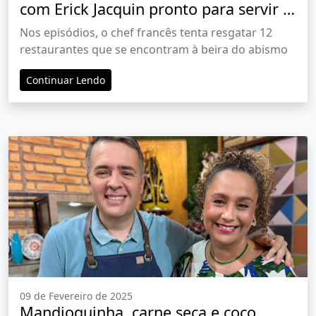
com Erick Jacquin pronto para servir o
caos toda terça-feira
Nos episódios, o chef francês tenta resgatar 12
restaurantes que se encontram à beira do abismo
Continuar Lendo
09 de Fevereiro de 2025
Mandioquinha, carne seca e coco