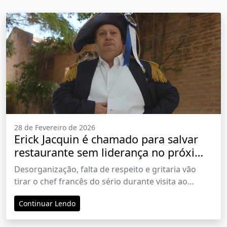
28 de Fevereiro de 2026
Erick Jacquin é chamado para salvar
restaurante sem liderança no próximo
episódio de Pesadelo na Cozinha
Desorganização, falta de respeito e gritaria vão
tirar o chef francês do sério durante visita ao
bairro Alto de Pinheiros, na zona oeste de São
Continuar Lendo
Paulo