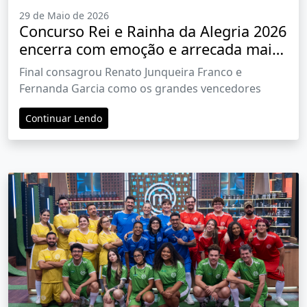
29 de Maio de 2026
Concurso Rei e Rainha da Alegria 2026
encerra com emoção e arrecada mais
de R$ 1 milhão para a Cidade de
Final consagrou Renato Junqueira Franco e
Maria
Fernanda Garcia como os grandes vencedores
Continuar Lendo