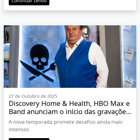
Continuar Lendo
27 de Outubro de 2025
Discovery Home & Health, HBO Max e
Band anunciam o início das gravações
da nova temporada de 'Pesadelo na
A nova temporada promete desafios ainda mais
Cozinha'
intensos