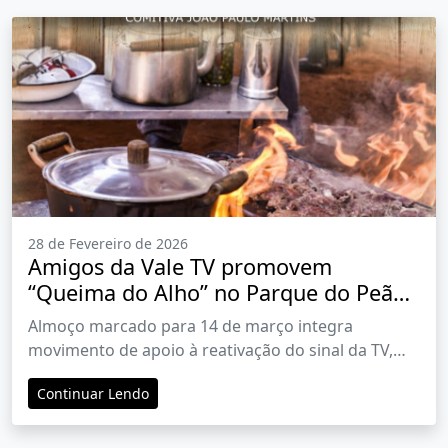
28 de Fevereiro de 2026
Amigos da Vale TV promovem
“Queima do Alho” no Parque do Peão
para mobilizar retomada da emissora
Almoço marcado para 14 de março integra
movimento de apoio à reativação do sinal da TV,
atualmente sob intervenção judicial
Continuar Lendo