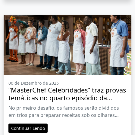
06 de Dezembro de 2025
“MasterChef Celebridades” traz provas
temáticas no quarto episódio da
temporada
No primeiro desafio, os famosos serão divididos
em trios para preparar receitas sob os olhares
atentos do chef Cumpade João, especialista em
Continuar Lendo
festa junina