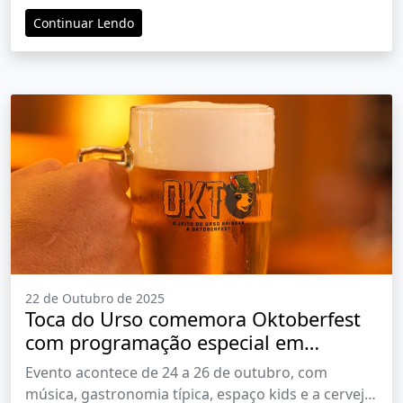
atrações ligadas à Coreia do Sul. A Mostra ocorre
Continuar Lendo
de 24 a 26 de outubro, no Parque Permanente de
Exposições, em Ribeirão Preto
22 de Outubro de 2025
Toca do Urso comemora Oktoberfest
com programação especial em
Ribeirão Preto
Evento acontece de 24 a 26 de outubro, com
música, gastronomia típica, espaço kids e a cerveja