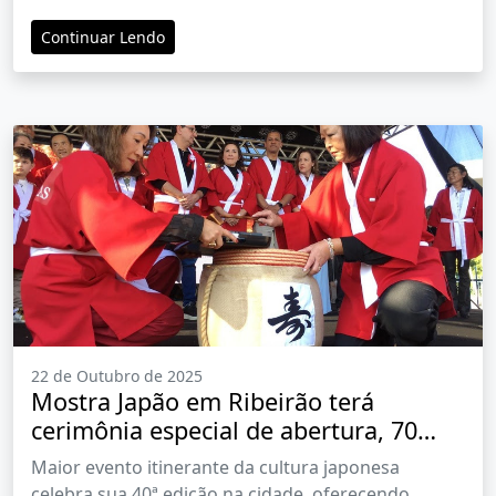
oficial da festa de Blumenau
Continuar Lendo
22 de Outubro de 2025
Mostra Japão em Ribeirão terá
cerimônia especial de abertura, 70
expositores, comida oriental e
Maior evento itinerante da cultura japonesa
apresentações culturais
celebra sua 40ª edição na cidade, oferecendo