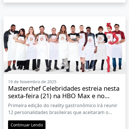
19 de Novembro de 2025
Masterchef Celebridades estreia nesta
sexta-feira (21) na HBO Max e no
Discovery Home & Health
Primeira edição do reality gastronômico irá reunir
12 personalidades brasileiras que aceitaram o
desafio da cozinha
Continuar Lendo