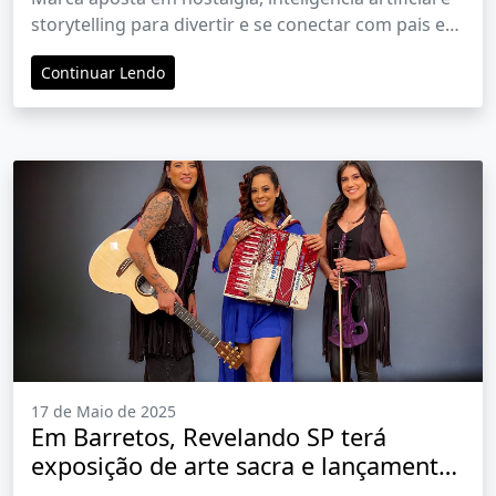
storytelling para divertir e se conectar com pais e
filhos
Continuar Lendo
17 de Maio de 2025
Em Barretos, Revelando SP terá
exposição de arte sacra e lançamento
de livro e série sobre cultura