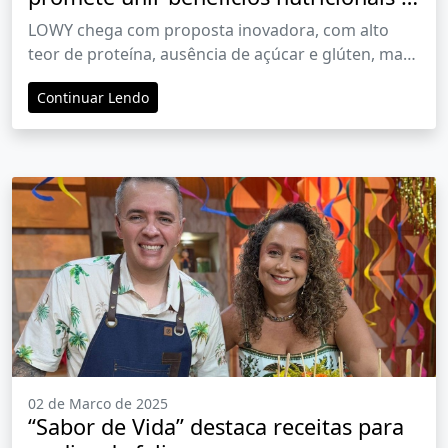
sabor
LOWY chega com proposta inovadora, com alto
teor de proteína, ausência de açúcar e glúten, mas
altamente saborosa. Lançamento será realizado
Continuar Lendo
durante evento esportivo TriCamp, em Ribeirão
Preto/SP, sede da empresa
02 de Marco de 2025
“Sabor de Vida” destaca receitas para