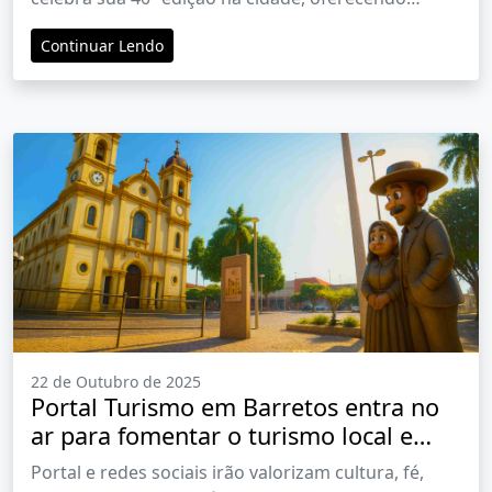
intercâmbio cultural com foco em gastronomia,
Continuar Lendo
arte e apresentações tradicionais
22 de Outubro de 2025
Portal Turismo em Barretos entra no
ar para fomentar o turismo local e
evidenciar a Capital Nacional do
Portal e redes sociais irão valorizam cultura, fé,