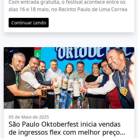
Com entrada gratuita, o festival acontece entre os
tradicional
dias 16 e 18 maio, no Recinto Paulo de Lima Correa
Continuar Lendo
05 de Maio de 2025
São Paulo Oktoberfest inicia vendas
de ingressos flex com melhor preço