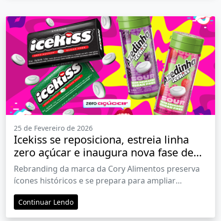
25 de Fevereiro de 2026
Icekiss se reposiciona, estreia linha
zero açúcar e inaugura nova fase de
expansão da marca
Rebranding da marca da Cory Alimentos preserva
ícones históricos e se prepara para ampliar
mercados no Brasil e no exterior
Continuar Lendo