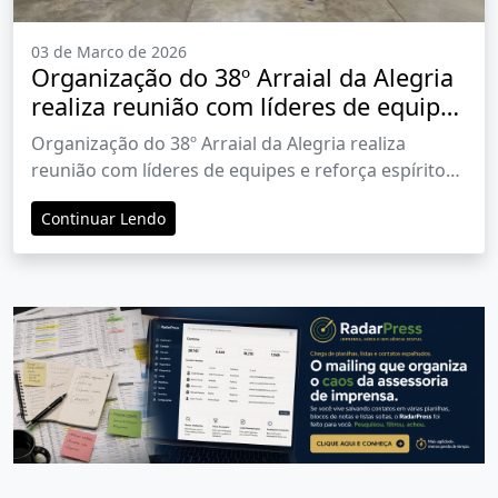
03 de Marco de 2026
Organização do 38º Arraial da Alegria
realiza reunião com líderes de equipes
e reforça espírito de fé e união
Organização do 38º Arraial da Alegria realiza
reunião com líderes de equipes e reforça espírito
de fé e união
Continuar Lendo