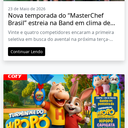
23 de Maio de 2026
Nova temporada do “MasterChef
Brasil” estreia na Band em clima de
Copa do Mundo e com três
Vinte e quatro competidores encaram a primeira
eliminações
seletiva em busca do avental na próxima terça-
feira, às 22h30
Continuar Lendo