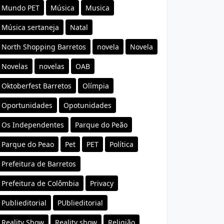
Mundo PET
Música
Musica
Música sertaneja
Natal
North Shopping Barretos
novela
Novela
Novelas
novelas
OAB
Oktoberfest Barretos
Olímpia
Oportunidades
Opotunidades
Os Independentes
Parque do Peão
Parque do Peao
Pet
PET
Política
Prefeitura de Barretos
Prefeitura de Colômbia
Privacy
Publieditorial
PUblieditorial
Reality Show
Reality show
Religião