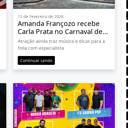
12 de Fevereiro de 2026
Amanda Françozo recebe
Carla Prata no Carnaval de
seu programa na TV
Atração ainda traz música e dicas para a
Aparecida
folia com especialista
Continuar Lendo