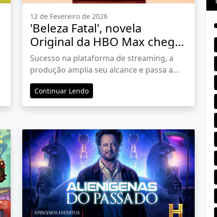
12 de Fevereiro de 2026
'Beleza Fatal', novela
Original da HBO Max chega
à TNT em março
Sucesso na plataforma de streaming, a
a
produção amplia seu alcance e passa a
integrar a programação do canal de TV
Continuar Lendo
por assinatura