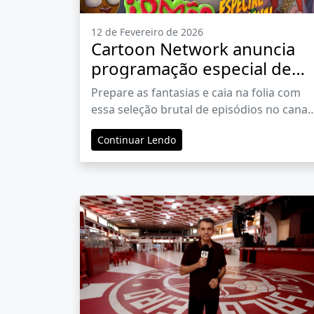
12 de Fevereiro de 2026
Cartoon Network anuncia
programação especial de
'Irmão do Jorel' para o
Prepare as fantasias e caia na folia com
carnaval
essa seleção brutal de episódios no canal
linear e no Youtube
Continuar Lendo