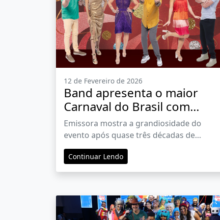
12 de Fevereiro de 2026
Band apresenta o maior
Carnaval do Brasil com
cobertura na TV, rádios e
Emissora mostra a grandiosidade do
plataformas digitais
evento após quase três décadas de
exibição
Continuar Lendo