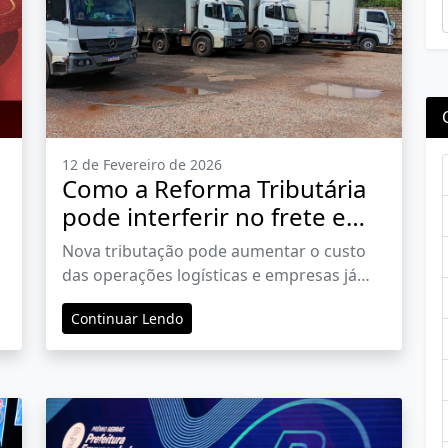
12 de Fevereiro de 2026
Como a Reforma Tributária
pode interferir no frete em
2026
Nova tributação pode aumentar o custo
das operações logísticas e empresas já
buscam adaptações para não repassar
Continuar Lendo
valores aos consumidores