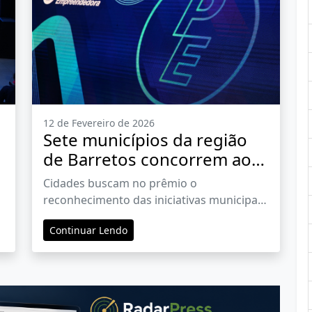
12 de Fevereiro de 2026
Sete municípios da região
de Barretos concorrem ao
Prêmio Sebrae Prefeitura
Cidades buscam no prêmio o
Empreendedora
reconhecimento das iniciativas municipais
que fortalecem o empreendedorismo
Continuar Lendo