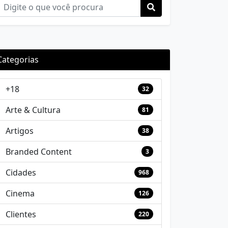
Categorias
+18
32
Arte & Cultura
81
Artigos
38
Branded Content
3
Cidades
968
Cinema
126
Clientes
220