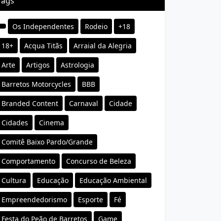
Tags
Os Independentes
Rodeio
+18
18+
Acqua Titãs
Arraial da Alegria
Arte
Artigos
Astrologia
Barretos Motorcycles
BBB
Branded Content
Carnaval
Cidade
Cidades
Cinema
Comitê Baixo Pardo/Grande
Comportamento
Concurso de Beleza
Cultura
Educação
Educação Ambiental
Empreendedorismo
Esporte
Fé
Festa do Peão de Barretos
Game