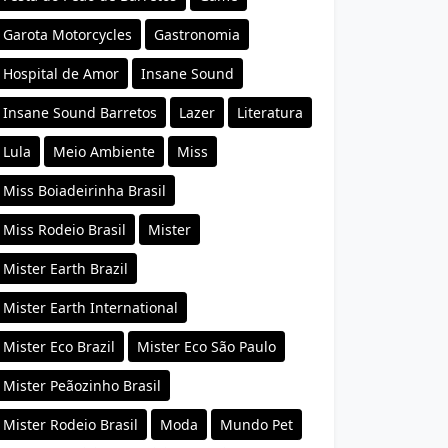
Garota Motorcycles
Gastronomia
Hospital de Amor
Insane Sound
Insane Sound Barretos
Lazer
Literatura
Lula
Meio Ambiente
Miss
Miss Boiadeirinha Brasil
Miss Rodeio Brasil
Mister
Mister Earth Brazil
Mister Earth International
Mister Eco Brazil
Mister Eco São Paulo
Mister Peãozinho Brasil
Mister Rodeio Brasil
Moda
Mundo Pet