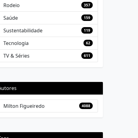
Rodeio
357
Saúde
159
Sustentabilidade
119
Tecnologia
62
TV & Séries
611
Autores
Milton Figueiredo
4088