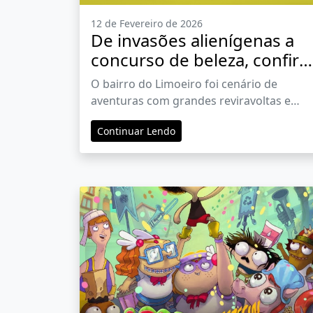
12 de Fevereiro de 2026
De invasões alienígenas a
concurso de beleza, confira
os melhores momentos da
O bairro do Limoeiro foi cenário de
quarta temporada de Turm
aventuras com grandes reviravoltas e
da Mônica
muita diversão
Continuar Lendo