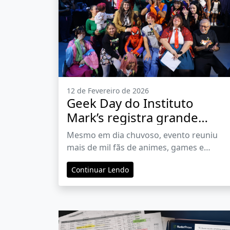
12 de Fevereiro de 2026
Geek Day do Instituto
Mark’s registra grande
público e confirma edição
Mesmo em dia chuvoso, evento reuniu
de 2027
mais de mil fãs de animes, games e
quadrinhos
Continuar Lendo