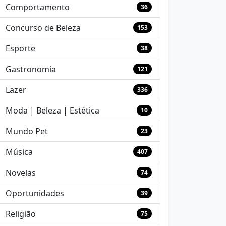
Comportamento
36
Concurso de Beleza
153
Esporte
38
Gastronomia
121
Lazer
336
Moda | Beleza | Estética
10
Mundo Pet
23
Música
407
Novelas
74
Oportunidades
39
Religião
75