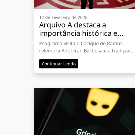
12 de Fevereiro de 2026
Arquivo A destaca a
importância histórica e
cultural do samba
Programa visita o Cacique de Ramos,
relembra Adoniran Barbosa e a tradição
das escolas de samba cariocas
Continuar Lendo