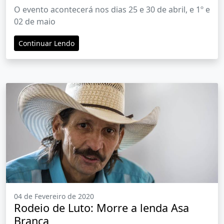
anuncia programação com ícones do
O evento acontecerá nos dias 25 e 30 de abril, e 1º e
universo sertanejo
02 de maio
Continuar Lendo
04 de Fevereiro de 2020
Rodeio de Luto: Morre a lenda Asa
Branca