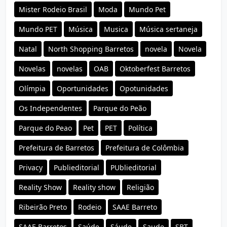
Mister Rodeio Brasil
Moda
Mundo Pet
Mundo PET
Música
Musica
Música sertaneja
Natal
North Shopping Barretos
novela
Novela
Novelas
novelas
OAB
Oktoberfest Barretos
Olímpia
Oportunidades
Opotunidades
Os Independentes
Parque do Peão
Parque do Peao
Pet
PET
Política
Prefeitura de Barretos
Prefeitura de Colômbia
Privacy
Publieditorial
PUblieditorial
Reality Show
Reality show
Religião
Ribeirão Preto
Rodeio
SAAE Barreto
SAAE Barretos
Saúde
Sáude
Saude
SBT