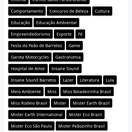
Comportamento
Concurso de Beleza
Cultura
Educação
Educação Ambiental
Empreendedorismo
Esporte
Fé
Festa do Peão de Barretos
Game
Garota Motorcycles
Gastronomia
Hospital de Amor
Insane Sound
Insane Sound Barretos
Lazer
Literatura
Lula
Meio Ambiente
Miss
Miss Boiadeirinha Brasil
Miss Rodeio Brasil
Mister
Mister Earth Brazil
Mister Earth International
Mister Eco Brazil
Mister Eco São Paulo
Mister Peãozinho Brasil