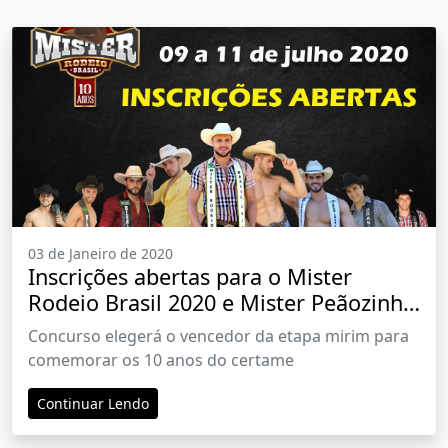
03 de Janeiro de 2020
Inscrições abertas para o Mister
Rodeio Brasil 2020 e Mister Peãozinho
Brasil 2020
Concurso elegerá o vencedor da etapa mirim para
comemorar os 10 anos do certame
Continuar Lendo