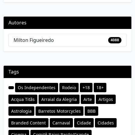
Autores
Milton Figueiredo
4088
Tags
Os Independentes
Rodeio
+18
18+
Acqua Titãs
Arraial da Alegria
Arte
Artigos
Astrologia
Barretos Motorcycles
BBB
Branded Content
Carnaval
Cidade
Cidades
Cinema
Comitê Baixo Pardo/Grande