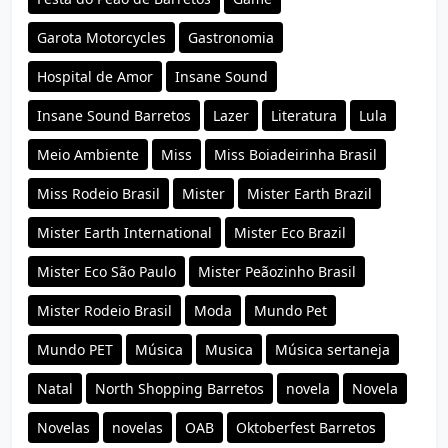
Garota Motorcycles
Gastronomia
Hospital de Amor
Insane Sound
Insane Sound Barretos
Lazer
Literatura
Lula
Meio Ambiente
Miss
Miss Boiadeirinha Brasil
Miss Rodeio Brasil
Mister
Mister Earth Brazil
Mister Earth International
Mister Eco Brazil
Mister Eco São Paulo
Mister Peãozinho Brasil
Mister Rodeio Brasil
Moda
Mundo Pet
Mundo PET
Música
Musica
Música sertaneja
Natal
North Shopping Barretos
novela
Novela
Novelas
novelas
OAB
Oktoberfest Barretos