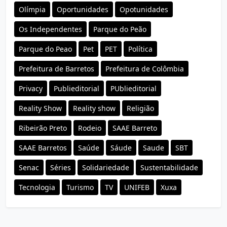
Olímpia
Oportunidades
Opotunidades
Os Independentes
Parque do Peão
Parque do Peao
Pet
PET
Política
Prefeitura de Barretos
Prefeitura de Colômbia
Privacy
Publieditorial
PUblieditorial
Reality Show
Reality show
Religião
Ribeirão Preto
Rodeio
SAAE Barreto
SAAE Barretos
Saúde
Sáude
Saude
SBT
Senac
Séries
Solidariedade
Sustentabilidade
Tecnologia
Turismo
TV
UNIFEB
Xuxa