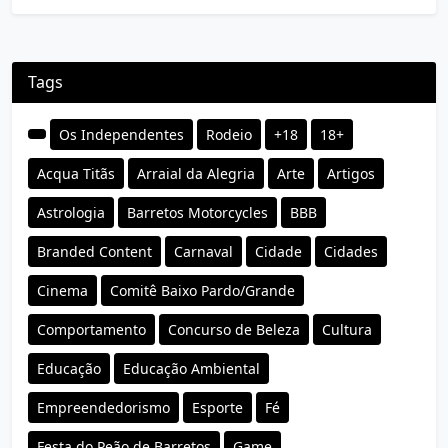
Tags
Os Independentes
Rodeio
+18
18+
Acqua Titãs
Arraial da Alegria
Arte
Artigos
Astrologia
Barretos Motorcycles
BBB
Branded Content
Carnaval
Cidade
Cidades
Cinema
Comitê Baixo Pardo/Grande
Comportamento
Concurso de Beleza
Cultura
Educação
Educação Ambiental
Empreendedorismo
Esporte
Fé
Festa do Peão de Barretos
Game