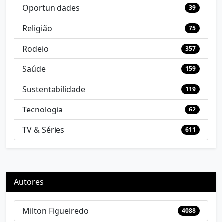
Oportunidades
39
Religião
75
Rodeio
357
Saúde
159
Sustentabilidade
119
Tecnologia
62
TV & Séries
611
Autores
Milton Figueiredo
4088