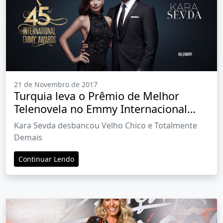
21 de Novembro de 2017
Turquia leva o Prêmio de Melhor
Telenovela no Emmy Internacional
2017
Kara Sevda desbancou Velho Chico e Totalmente
Demais
Continuar Lendo